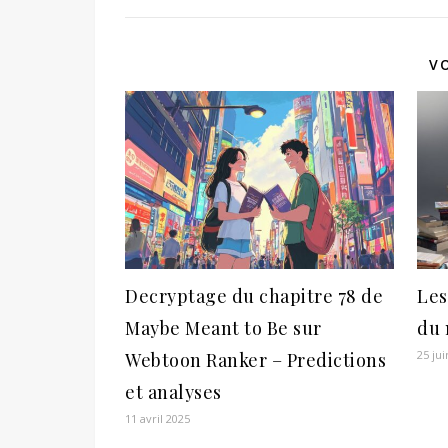
V
Decryptage du chapitre 78 de
Les
Maybe Meant to Be sur
du
25 ju
Webtoon Ranker – Predictions
et analyses
11 avril 2025