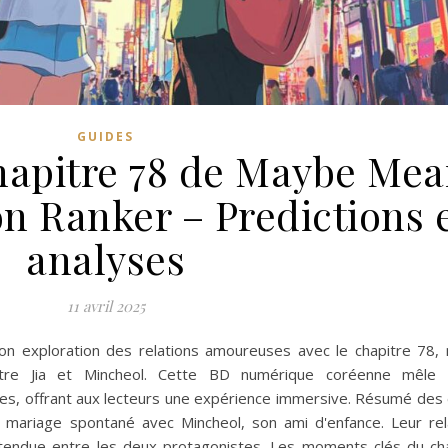
GUIDES
apitre 78 de Maybe Mea
n Ranker – Predictions 
analyses
11 avril 2025
n exploration des relations amoureuses avec le chapitre 78,
 entre Jia et Mincheol. Cette BD numérique coréenne mêle
s, offrant aux lecteurs une expérience immersive. Résumé de
on mariage spontané avec Mincheol, son ami d'enfance. Leur rel
attendue entre les deux protagonistes. Les moments clés du ch