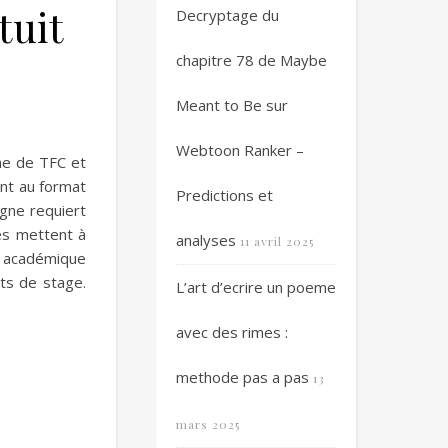
tuit
Decryptage du
chapitre 78 de Maybe
Meant to Be sur
Webtoon Ranker –
che de TFC et
nt au format
Predictions et
gne requiert
es mettent à
analyses
11 avril 2025
t académique
ts de stage.
L’art d’ecrire un poeme
avec des rimes :
methode pas a pas
13
mars 2025